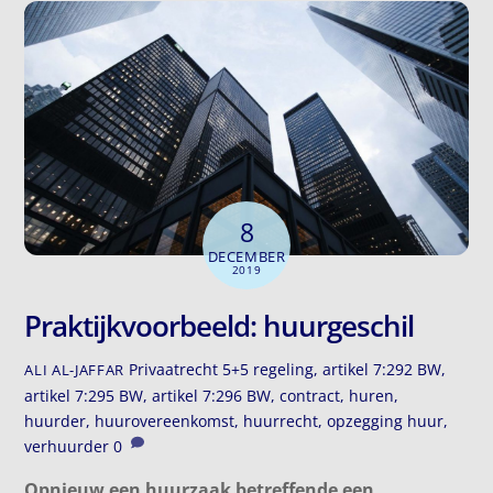
8
DECEMBER
2019
Praktijkvoorbeeld: huurgeschil
Privaatrecht
5+5 regeling
,
artikel 7:292 BW
,
ALI AL-JAFFAR
artikel 7:295 BW
,
artikel 7:296 BW
,
contract
,
huren
,
huurder
,
huurovereenkomst
,
huurrecht
,
opzegging huur
,
verhuurder
0
Opnieuw een huurzaak betreffende een