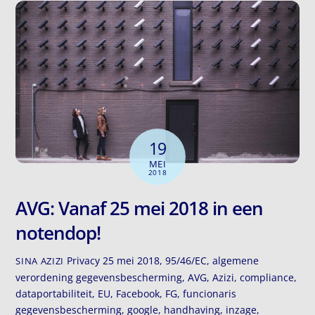
19
MEI
2018
AVG: Vanaf 25 mei 2018 in een
notendop!
Privacy
25 mei 2018
,
95/46/EC
,
algemene
SINA AZIZI
verordening gegevensbescherming
,
AVG
,
Azizi
,
compliance
,
dataportabiliteit
,
EU
,
Facebook
,
FG
,
funcionaris
gegevensbescherming
,
google
,
handhaving
,
inzage
,