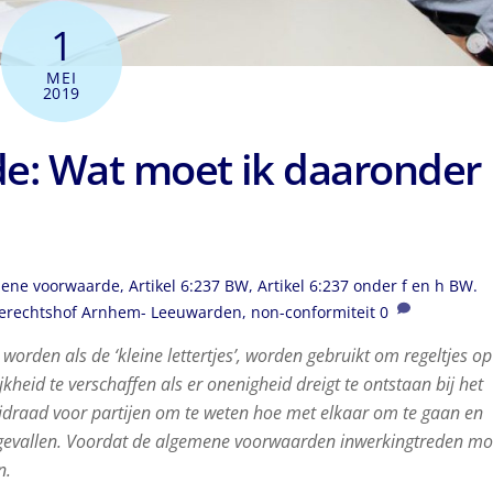
1
MEI
2019
e: Wat moet ik daaronder
ene voorwaarde
,
Artikel 6:237 BW
,
Artikel 6:237 onder f en h BW.
erechtshof Arnhem- Leeuwarden
,
non-conformiteit
0
den als de ‘kleine lettertjes’, worden gebruikt om regeltjes op
kheid te verschaffen als er onenigheid dreigt te ontstaan bij het
idraad voor partijen om te weten hoe met elkaar om te gaan en
e gevallen. Voordat de algemene voorwaarden inwerkingtreden mo
n.