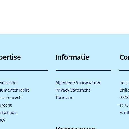
Back
pertise
Informatie
Co
To
Top
idsrecht
Algemene Voorwaarden
IoT J
sumentenrecht
Privacy Statement
Brilj
ractenrecht
Tarieven
9743
rrecht
T: +3
elschade
E:
in
acy