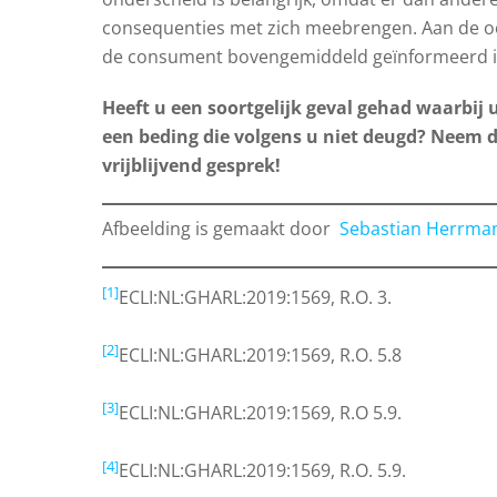
consequenties met zich meebrengen. Aan de oord
de consument bovengemiddeld geïnformeerd is.
Heeft u een soortgelijk geval gehad waarbij 
een beding die volgens u niet deugd? Neem d
vrijblijvend gesprek!
Afbeelding is gemaakt door
Sebastian Herrma
[1]
ECLI:NL:GHARL:2019:1569, R.O. 3.
[2]
ECLI:NL:GHARL:2019:1569, R.O. 5.8
[3]
ECLI:NL:GHARL:2019:1569, R.O 5.9.
[4]
ECLI:NL:GHARL:2019:1569, R.O. 5.9.