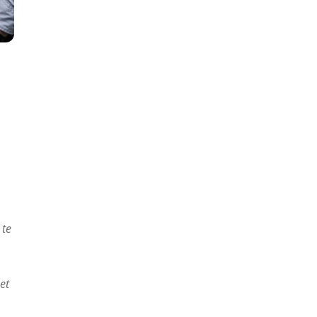
 te
et