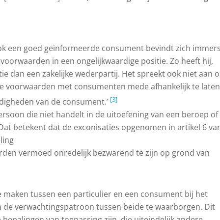
‘Ook een goed geïnformeerde consument bevindt zich immer
voorwaarden in een ongelijkwaardige positie. Zo heeft hij,
e dan een zakelijke wederpartij. Het spreekt ook niet aan 
e voorwaarden met consumenten mede afhankelijk te laten
[3]
andigheden van de consument.’
rsoon die niet handelt in de uitoefening van een beroep of
. Dat betekent dat de exconisaties opgenomen in artikel 6 va
ling
rden vermoed onredelijk bezwarend te zijn op grond van
e maken tussen een particulier en een consument bij het
 de verwachtingspatroon tussen beide te waarborgen. Dit
bepalingen van toepassing zijn, die uiteindelijk andere