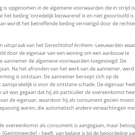
g is opgenomen in de algemene voorwaarden die in strijd is
het beding ’onredelijk bezwarend’ is en niet geoorloofd is
 dan wordt het betreffende beding vernietigd door de rechte
en uitspraak van het Gerechtshof Arnhem- Leeuwarden waa
eld door de eigenaar van een woning om een aanbouw te
eeft de aannemer de algemene voorwaarden toegevoegd. De
gaan. Na het afronden van het werk van de aannemer, werd
vorming is ontstaan. De aannemer beroept zich op de
 aansprakelijk is voor de ontstane schade. De eigenaar hee
uit was gegaan dat hij als particulier de overeenkomst hee
k van de eigenaar, waardoor hij als consument gezien moest
epassing waren, die automatisch andere verwachtingen me
] de overeenkomst als consument is aangegaan, maar betoo
– [Geïntimeerde] – heeft, van belang is bij de beoordeling va