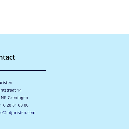
ntact
uristen
antstraat 14
 NR Groningen
1 6 28 81 88 80
fo@iotjuristen.com