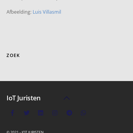
Afbeelding:
Luis Villasmil
ZOEK
IoT Juristen
Back
To
Top
© 2021 - IOT JURISTEN