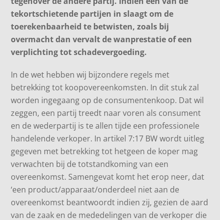
tegenover de andere partij. Indien een van de
tekortschietende partijen in slaagt om de
toerekenbaarheid te betwisten, zoals bij
overmacht dan vervalt de wanprestatie of een
verplichting tot schadevergoeding.
In de wet hebben wij bijzondere regels met
betrekking tot koopovereenkomsten. In dit stuk zal
worden ingegaang op de consumentenkoop. Dat wil
zeggen, een partij treedt naar voren als consument
en de wederpartij is te allen tijde een professionele
handelende verkoper. In artikel 7:17 BW wordt uitleg
gegeven met betrekking tot hetgeen de koper mag
verwachten bij de totstandkoming van een
overeenkomst. Samengevat komt het erop neer, dat
‘een product/apparaat/onderdeel niet aan de
overeenkomst beantwoordt indien zij, gezien de aard
van de zaak en de mededelingen van de verkoper die