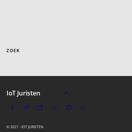
ZOEK
IoT Juristen
Back
To
Top
© 2021 - IOT JURISTEN