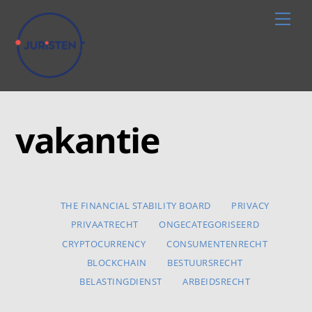
Skip
Men
to
content
vakantie
THE FINANCIAL STABILITY BOARD
PRIVACY
PRIVAATRECHT
ONGECATEGORISEERD
CRYPTOCURRENCY
CONSUMENTENRECHT
BLOCKCHAIN
BESTUURSRECHT
BELASTINGDIENST
ARBEIDSRECHT