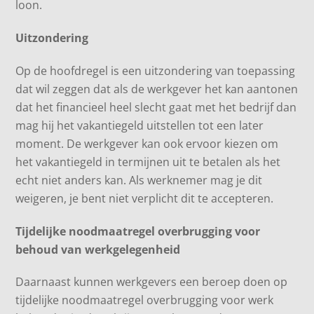
loon.
Uitzondering
Op de hoofdregel is een uitzondering van toepassing
dat wil zeggen dat als de werkgever het kan aantonen
dat het financieel heel slecht gaat met het bedrijf dan
mag hij het vakantiegeld uitstellen tot een later
moment. De werkgever kan ook ervoor kiezen om
het vakantiegeld in termijnen uit te betalen als het
echt niet anders kan. Als werknemer mag je dit
weigeren, je bent niet verplicht dit te accepteren.
Tijdelijke noodmaatregel overbrugging voor
behoud van werkgelegenheid
Daarnaast kunnen werkgevers een beroep doen op
tijdelijke noodmaatregel overbrugging voor werk