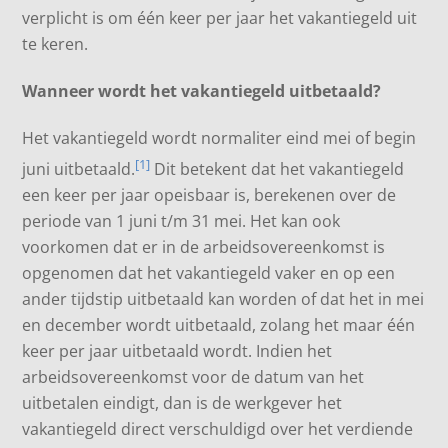
verplicht is om één keer per jaar het vakantiegeld uit
te keren.
Wanneer wordt het vakantiegeld uitbetaald?
Het vakantiegeld wordt normaliter eind mei of begin
[1]
juni uitbetaald.
Dit betekent dat het vakantiegeld
een keer per jaar opeisbaar is, berekenen over de
periode van 1 juni t/m 31 mei. Het kan ook
voorkomen dat er in de arbeidsovereenkomst is
opgenomen dat het vakantiegeld vaker en op een
ander tijdstip uitbetaald kan worden of dat het in mei
en december wordt uitbetaald, zolang het maar één
keer per jaar uitbetaald wordt. Indien het
arbeidsovereenkomst voor de datum van het
uitbetalen eindigt, dan is de werkgever het
vakantiegeld direct verschuldigd over het verdiende