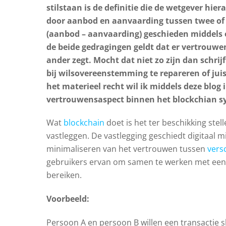
stilstaan is de definitie die de wetgever hi
door aanbod en aanvaarding tussen twee of 
(aanbod – aanvaarding) geschieden middels e
de beide gedragingen geldt dat er vertrouwe
ander zegt. Mocht dat niet zo zijn dan schri
bij wilsovereenstemming te repareren of juis
het materieel recht wil ik middels deze blog 
vertrouwensaspect binnen het blockchian sy
Wat
blockchain
doet is het ter beschikking ste
vastleggen. De vastlegging geschiedt digitaal 
minimaliseren van het vertrouwen tussen
vers
gebruikers ervan om samen te werken met een
bereiken.
Voorbeeld:
Persoon A en persoon B willen een transactie s