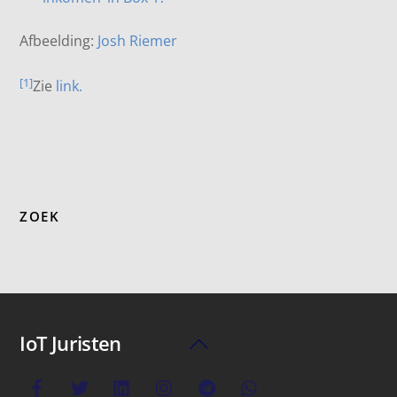
Afbeelding:
Josh Riemer
[1]
Zie
link.
ZOEK
IoT Juristen
Back
To
Top