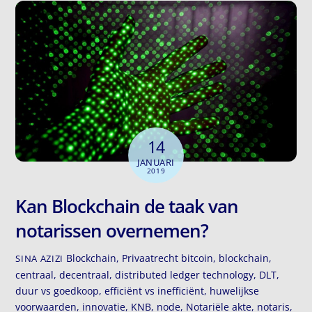
14
JANUARI
2019
Kan Blockchain de taak van
notarissen overnemen?
Blockchain
,
Privaatrecht
bitcoin
,
blockchain
,
SINA AZIZI
centraal
,
decentraal
,
distributed ledger technology
,
DLT
,
duur vs goedkoop
,
efficiënt vs inefficiënt
,
huwelijkse
voorwaarden
,
innovatie
,
KNB
,
node
,
Notariële akte
,
notaris
,