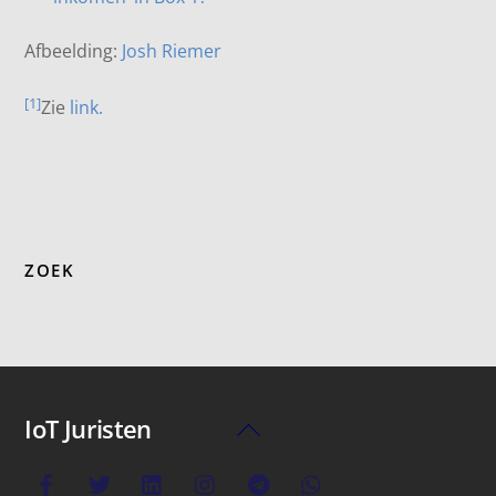
Afbeelding:
Josh Riemer
[1]
Zie
link.
ZOEK
IoT Juristen
Back
To
Top