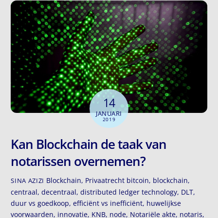
14
JANUARI
2019
Kan Blockchain de taak van
notarissen overnemen?
Blockchain
,
Privaatrecht
bitcoin
,
blockchain
,
SINA AZIZI
centraal
,
decentraal
,
distributed ledger technology
,
DLT
,
duur vs goedkoop
,
efficiënt vs inefficiënt
,
huwelijkse
voorwaarden
,
innovatie
,
KNB
,
node
,
Notariële akte
,
notaris
,