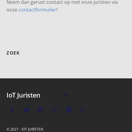
Neem dan gerust contact op met onze juristen via
onze
contactformulier
!
ZOEK
IoT Juristen
Back
To
Top
© 2021 - IOT JURISTEN