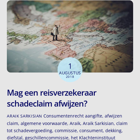
1
AUGUSTUS
2018
Mag een reisverzekeraar
schadeclaim afwijzen?
Consumentenrecht
aangifte
,
afwijzen
ARAIK SARKISIAN
claim
,
algemene voorwaarde
,
Araik
,
Araik Sarkisian
,
claim
tot schadevergoeding
,
commissie
,
consument
,
dekking
,
diefstal
,
geschillencommissie
,
het Klachteninstituut