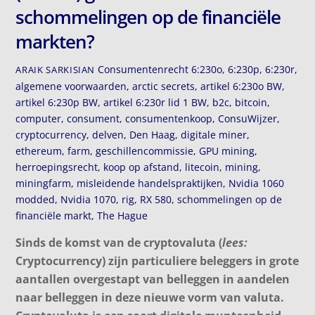
schommelingen op de financiële
markten?
Consumentenrecht
6:230o
,
6:230p
,
6:230r
,
ARAIK SARKISIAN
algemene voorwaarden
,
arctic secrets
,
artikel 6:230o BW
,
artikel 6:230p BW
,
artikel 6:230r lid 1 BW
,
b2c
,
bitcoin
,
computer
,
consument
,
consumentenkoop
,
ConsuWijzer
,
cryptocurrency
,
delven
,
Den Haag
,
digitale miner
,
ethereum
,
farm
,
geschillencommissie
,
GPU mining
,
herroepingsrecht
,
koop op afstand
,
litecoin
,
mining
,
miningfarm
,
misleidende handelspraktijken
,
Nvidia 1060
modded
,
Nvidia 1070
,
rig
,
RX 580
,
schommelingen op de
financiële markt
,
The Hague
Sinds de komst van de cryptovaluta (
lees:
Cryptocurrency) zijn particuliere beleggers in grote
aantallen overgestapt van belleggen in aandelen
naar belleggen in deze nieuwe vorm van valuta.