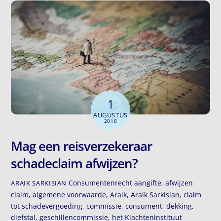
1
AUGUSTUS
2018
Mag een reisverzekeraar
schadeclaim afwijzen?
Consumentenrecht
aangifte
,
afwijzen
ARAIK SARKISIAN
claim
,
algemene voorwaarde
,
Araik
,
Araik Sarkisian
,
claim
tot schadevergoeding
,
commissie
,
consument
,
dekking
,
diefstal
,
geschillencommissie
,
het Klachteninstituut