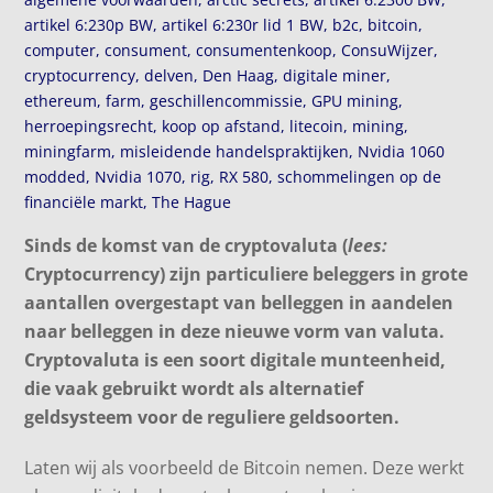
artikel 6:230p BW
,
artikel 6:230r lid 1 BW
,
b2c
,
bitcoin
,
computer
,
consument
,
consumentenkoop
,
ConsuWijzer
,
cryptocurrency
,
delven
,
Den Haag
,
digitale miner
,
ethereum
,
farm
,
geschillencommissie
,
GPU mining
,
herroepingsrecht
,
koop op afstand
,
litecoin
,
mining
,
miningfarm
,
misleidende handelspraktijken
,
Nvidia 1060
modded
,
Nvidia 1070
,
rig
,
RX 580
,
schommelingen op de
financiële markt
,
The Hague
Sinds de komst van de cryptovaluta (
lees:
Cryptocurrency) zijn particuliere beleggers in grote
aantallen overgestapt van belleggen in aandelen
naar belleggen in deze nieuwe vorm van valuta.
Cryptovaluta is een
soort
digitale
munteenheid
,
die vaak gebruikt wordt als alternatief
geldsysteem voor de reguliere geldsoorten.
Laten wij als voorbeeld de Bitcoin nemen. Deze werkt