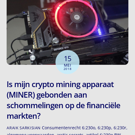
15
MEI
2018
Is mijn crypto mining apparaat
(MINER) gebonden aan
schommelingen op de financiële
markten?
Consumentenrecht
6:230o
,
6:230p
,
6:230r
,
ARAIK SARKISIAN
algemene voorwaarden
,
arctic secrets
,
artikel 6:230o BW
,