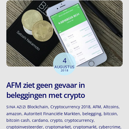
4
AUGUSTUS
2018
AFM ziet geen gevaar in
beleggingen met crypto
Blockchain
,
Cryptocurrency
2018
,
AFM
,
Altcoins
,
SINA AZIZI
amazon
,
Autoriteit Financiële Markten
,
belegging
,
bitcoin
,
bitcoin cash
,
cardano
,
crypto
,
cryptocurrency
,
cryptoinvesteerder
,
cryptomarket
,
cryptomarkt
,
cybercrime
,