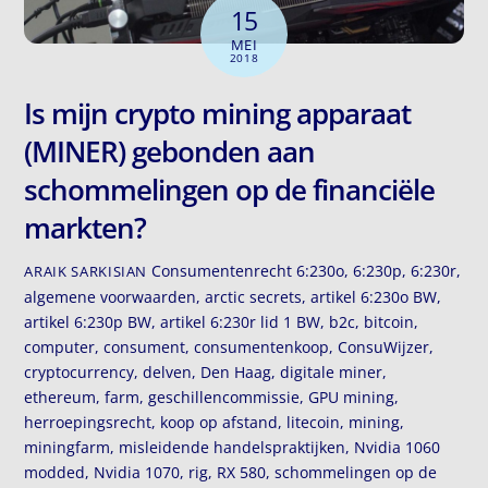
15
MEI
2018
Is mijn crypto mining apparaat
(MINER) gebonden aan
schommelingen op de financiële
markten?
Consumentenrecht
6:230o
,
6:230p
,
6:230r
,
ARAIK SARKISIAN
algemene voorwaarden
,
arctic secrets
,
artikel 6:230o BW
,
artikel 6:230p BW
,
artikel 6:230r lid 1 BW
,
b2c
,
bitcoin
,
computer
,
consument
,
consumentenkoop
,
ConsuWijzer
,
cryptocurrency
,
delven
,
Den Haag
,
digitale miner
,
ethereum
,
farm
,
geschillencommissie
,
GPU mining
,
herroepingsrecht
,
koop op afstand
,
litecoin
,
mining
,
miningfarm
,
misleidende handelspraktijken
,
Nvidia 1060
modded
,
Nvidia 1070
,
rig
,
RX 580
,
schommelingen op de