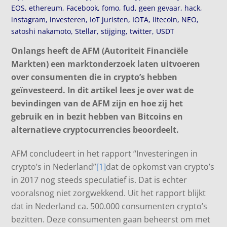
EOS
,
ethereum
,
Facebook
,
fomo
,
fud
,
geen gevaar
,
hack
,
instagram
,
investeren
,
IoT juristen
,
IOTA
,
litecoin
,
NEO
,
satoshi nakamoto
,
Stellar
,
stijging
,
twitter
,
USDT
Onlangs heeft de AFM (Autoriteit Financiële
Markten) een marktonderzoek laten uitvoeren
over consumenten die in crypto’s hebben
geïnvesteerd. In dit artikel lees je over wat de
bevindingen van de AFM zijn en hoe zij het
gebruik en in bezit hebben van Bitcoins en
alternatieve cryptocurrencies beoordeelt.
AFM concludeert in het rapport “Investeringen in
crypto’s in Nederland”
[1]
dat de opkomst van crypto’s
in 2017 nog steeds speculatief is. Dat is echter
vooralsnog niet zorgwekkend. Uit het rapport blijkt
dat in Nederland ca. 500.000 consumenten crypto’s
bezitten. Deze consumenten gaan beheerst om met