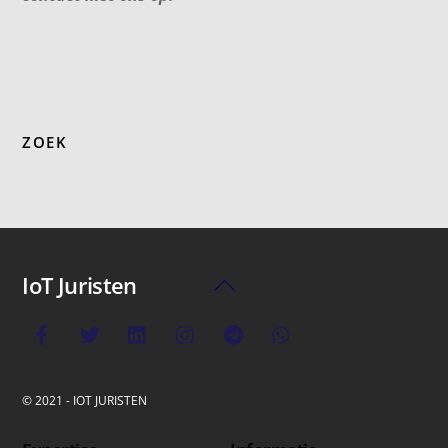
ZOEK
IoT Juristen
Back
To
Top
© 2021 - IOT JURISTEN