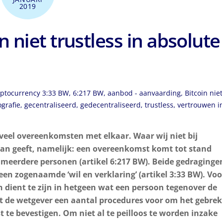
2019
 niet trustless in absolute
ptocurrency
3:33 BW
,
6:217 BW
,
aanbod - aanvaarding
,
Bitcoin nie
grafie
,
gecentraliseerd
,
gedecentraliseerd
,
trustless
,
vertrouwen i
d veel overeenkomsten met elkaar. Waar wij niet bij
eraan geeft, namelijk: een overeenkomst komt tot stand
meerdere personen (artikel 6:217 BW). Beide gedraginge
en zogenaamde ‘wil en verklaring’ (artikel 3:33 BW). Voo
n dient te zijn in hetgeen wat een persoon tegenover de
jft de wetgever een aantal procedures voor om het gebrek
t te bevestigen. Om niet al te peilloos te worden inzake