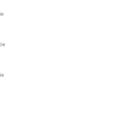
ie
n
tie
ie