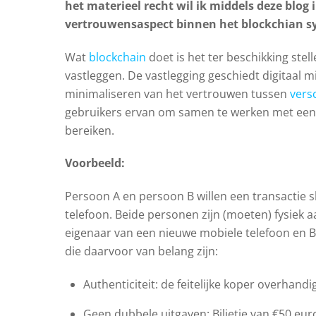
het materieel recht wil ik middels deze blog 
vertrouwensaspect binnen het blockchian sy
Wat
blockchain
doet is het ter beschikking ste
vastleggen. De vastlegging geschiedt digitaal 
minimaliseren van het vertrouwen tussen
vers
gebruikers ervan om samen te werken met een
bereiken.
Voorbeeld:
Persoon A en persoon B willen een transactie s
telefoon. Beide personen zijn (moeten) fysiek a
eigenaar van een nieuwe mobiele telefoon en 
die daarvoor van belang zijn:
Authenticiteit: de feitelijke koper overhandi
Geen dubbele uitgaven: Biljetje van €50 eur