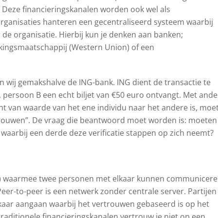
. Deze financieringskanalen worden ook wel als
rganisaties hanteren een gecentraliseerd systeem waarbij
de organisatie. Hierbij kun je denken aan banken;
ekingsmaatschappij (Western Union) of een
n wij gemakshalve de ING-bank. ING dient de transactie te
, persoon B een echt biljet van €50 euro ontvangt. Met ande
cht van waarde van het ene individu naar het andere is, moe
trouwen”. De vraag die beantwoord moet worden is: moeten
 waarbij een derde deze verificatie stappen op zich neemt?
ze) waarmee twee personen met elkaar kunnen communicer
Peer-to-peer is een netwerk zonder centrale server. Partijen
kaar aangaan waarbij het vertrouwen gebaseerd is op het
traditionele financieringskanalen vertrouw je niet op een