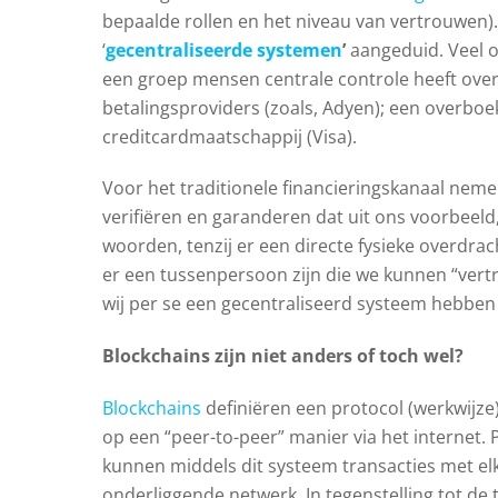
bepaalde rollen en het niveau van vertrouwen)
‘
gecentraliseerde systemen
’
aangeduid. Veel o
een groep mensen centrale controle heeft over 
betalingsproviders (zoals, Adyen); een overbo
creditcardmaatschappij (Visa).
Voor het traditionele financieringskanaal neme
verifiëren en garanderen dat uit ons voorbeeld
woorden, tenzij er een directe fysieke overdra
er een tussenpersoon zijn die we kunnen “ver
wij per se een gecentraliseerd systeem hebben
Blockchains zijn niet anders of toch wel?
Blockchains
definiëren een protocol (werkwij
op een “peer-to-peer” manier via het internet. 
kunnen middels dit systeem transacties met el
onderliggende netwerk. In tegenstelling tot de 