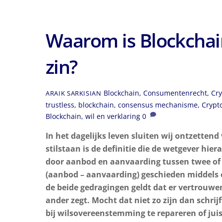
Waarom is Blockchain
zin?
Blockchain
,
Consumentenrecht
,
Cry
ARAIK SARKISIAN
trustless
,
blockchain
,
consensus mechanisme
,
Crypto
Blockchain
,
wil en verklaring
0
In het dagelijks leven sluiten wij ontzetten
stilstaan is de definitie die de wetgever hi
door aanbod en aanvaarding tussen twee of 
(aanbod – aanvaarding) geschieden middels e
de beide gedragingen geldt dat er vertrouwe
ander zegt. Mocht dat niet zo zijn dan schri
bij wilsovereenstemming te repareren of juis