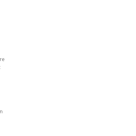
re
t
en