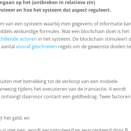
ingaan op het (ontbreken in relatieve zin)
steem en hoe het systeem dat aspect reguleert.
llen van een systeem waarbij men gegevens of informatie ka
middels wiskundige formules. Wat een blockchain doet is het
chillende actoren
in het systeem. De blockchain stimuleert 
 aantal
vooraf geschreven
regels om de gewenste doelen te
luiten met betrekking tot de verkoop van een mobiele
anwezig tijdens het executeren van de transactie. A wordt
B ontvangt daarvoor contant een geldbedrag. Twee factoren
gt het geld, en
o is niet nep, wordt gecontroleerd en geaccepteerd door B.