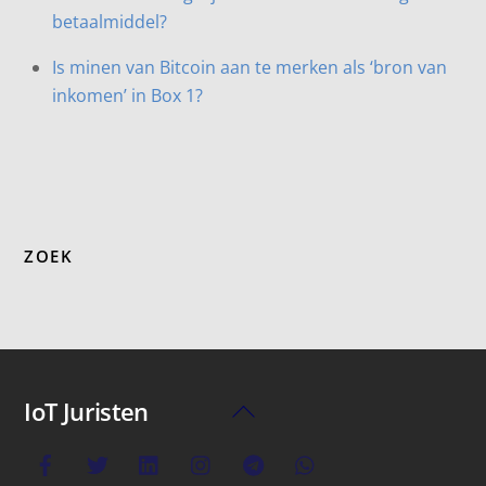
betaalmiddel?
Is minen van Bitcoin aan te merken als ‘bron van
inkomen’ in Box 1?
ZOEK
IoT Juristen
Back
To
Top