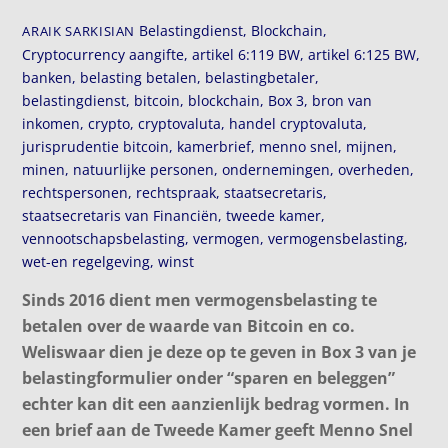
Belastingdienst
,
Blockchain
,
ARAIK SARKISIAN
Cryptocurrency
aangifte
,
artikel 6:119 BW
,
artikel 6:125 BW
,
banken
,
belasting betalen
,
belastingbetaler
,
belastingdienst
,
bitcoin
,
blockchain
,
Box 3
,
bron van
inkomen
,
crypto
,
cryptovaluta
,
handel cryptovaluta
,
jurisprudentie bitcoin
,
kamerbrief
,
menno snel
,
mijnen
,
minen
,
natuurlijke personen
,
ondernemingen
,
overheden
,
rechtspersonen
,
rechtspraak
,
staatsecretaris
,
staatsecretaris van Financiën
,
tweede kamer
,
vennootschapsbelasting
,
vermogen
,
vermogensbelasting
,
wet-en regelgeving
,
winst
Sinds 2016 dient men vermogensbelasting te
betalen over de waarde van Bitcoin en co.
Weliswaar dien je deze op te geven in Box 3 van je
belastingformulier onder “sparen en beleggen”
echter kan dit een aanzienlijk bedrag vormen. In
een brief aan de Tweede Kamer geeft Menno Snel