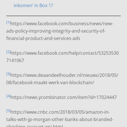
inkomen’ in Box 1?
[1]
https://www.facebook.com/business/news/new-
ads-policy-improving-integrity-and-security-of-
financial-product-and-services-ads
[2]
https://www.facebook.com/help/contact/53253530
7141067
[3]
https://www.deaandeelhouder.nl/nieuws/2018/05/
08/facebook-maakt-werk-van-blockchain/
[4]
https://news.ycombinator.com/item?id=17024447
[5]
https://www.cnbc.com/2018/03/05/amazon-in-
talks-with-jp-morgan-other-banks-about-branded-
checking-account-wsj.html