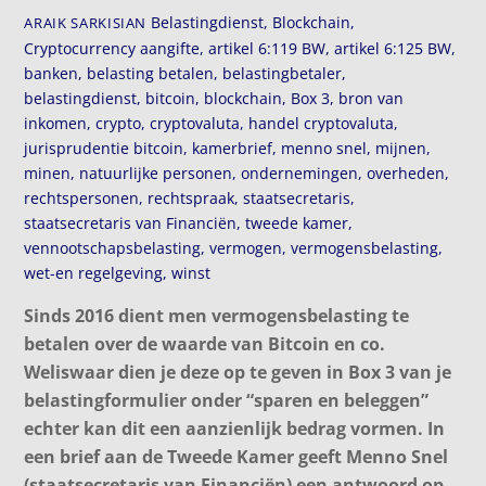
Belastingdienst
,
Blockchain
,
ARAIK SARKISIAN
Cryptocurrency
aangifte
,
artikel 6:119 BW
,
artikel 6:125 BW
,
banken
,
belasting betalen
,
belastingbetaler
,
belastingdienst
,
bitcoin
,
blockchain
,
Box 3
,
bron van
inkomen
,
crypto
,
cryptovaluta
,
handel cryptovaluta
,
jurisprudentie bitcoin
,
kamerbrief
,
menno snel
,
mijnen
,
minen
,
natuurlijke personen
,
ondernemingen
,
overheden
,
rechtspersonen
,
rechtspraak
,
staatsecretaris
,
staatsecretaris van Financiën
,
tweede kamer
,
vennootschapsbelasting
,
vermogen
,
vermogensbelasting
,
wet-en regelgeving
,
winst
Sinds 2016 dient men vermogensbelasting te
betalen over de waarde van Bitcoin en co.
Weliswaar dien je deze op te geven in Box 3 van je
belastingformulier onder “sparen en beleggen”
echter kan dit een aanzienlijk bedrag vormen. In
een brief aan de Tweede Kamer geeft Menno Snel
(staatsecretaris van Financiën) een antwoord op