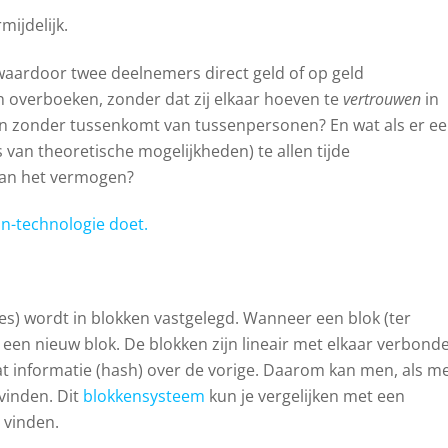
ijdelijk.
waardoor twee deelnemers direct geld of op geld
verboeken, zonder dat zij elkaar hoeven te
vertrouwen
in
n zonder tussenkomt van tussenpersonen? En wat als er e
 van theoretische mogelijkheden) te allen tijde
 van het vermogen?
in-technologie doet.
cties) wordt in blokken vastgelegd. Wanneer een blok (ter
r een nieuw blok. De blokken zijn lineair met elkaar verbond
at informatie (hash) over de vorige. Daarom kan men, als m
gvinden. Dit
blokkensysteem
kun je vergelijken met een
e vinden.