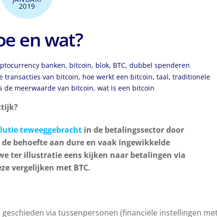
2019
hoe en wat?
ptocurrency
banken
,
bitcoin
,
blok
,
BTC
,
dubbel spenderen
 transacties van bitcoin
,
hoe werkt een bitcoin
,
taal
,
traditionele
is de meerwaarde van bitcoin
,
wat is een bitcoin
tijk?
lutie teweeggebracht
in de betalingssector door
n de behoefte aan dure en vaak ingewikkelde
 ter illustratie eens kijken naar betalingen via
eze vergelijken met BTC.
 geschieden via tussenpersonen (financiële instellingen me