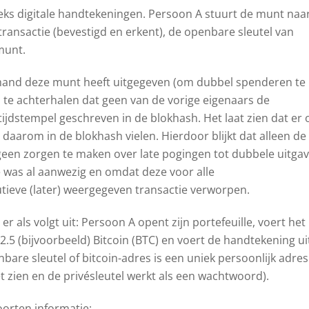
eks digitale handtekeningen. Persoon A stuurt de munt naa
ransactie (bevestigd en erkent), de openbare sleutel van
 munt.
mand deze munt heeft uitgegeven (om dubbel spenderen te
 te achterhalen dat geen van de vorige eigenaars de
ijdstempel geschreven in de blokhash. Het laat zien dat er 
aarom in de blokhash vielen. Hierdoor blijkt dat alleen de
h geen zorgen te maken over late pogingen tot dubbele uitga
e was al aanwezig en omdat deze voor alle
tieve (later) weergegeven transactie verworpen.
r als volgt uit: Persoon A opent zijn portefeuille, voert het
.5 (bijvoorbeeld) Bitcoin (BTC) en voert de handtekening ui
bare sleutel of bitcoin-adres is een uniek persoonlijk adres
t zien en de privésleutel werkt als een wachtwoord).
oorten informatie: