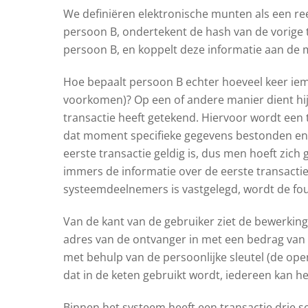
We definiëren elektronische munten als een re
persoon B, ondertekent de hash van de vorige t
persoon B, en koppelt deze informatie aan de
Hoe bepaalt persoon B echter hoeveel keer ie
voorkomen)? Op een of andere manier dient hij
transactie heeft getekend. Hiervoor wordt een t
dat moment specifieke gegevens bestonden en d
eerste transactie geldig is, dus men hoeft zic
immers de informatie over de eerste transacti
systeemdeelnemers is vastgelegd, wordt de fou
Van de kant van de gebruiker ziet de bewerking e
adres van de ontvanger in met een bedrag van 2
met behulp van de persoonlijke sleutel (de open
dat in de keten gebruikt wordt, iedereen kan he
Binnen het systeem heeft een transactie drie s