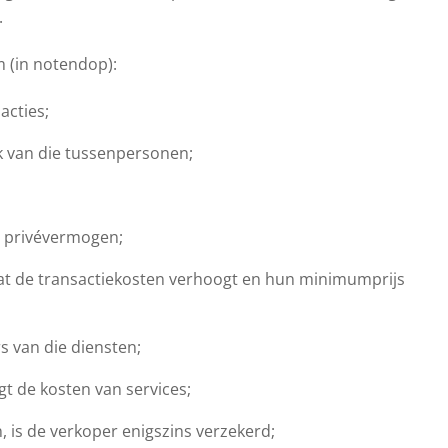
.
m (in notendop):
acties;
k van die tussenpersonen;
ot privévermogen;
 de transactiekosten verhoogt en hun minimumprijs
s van die diensten;
t de kosten van services;
 is de verkoper enigszins verzekerd;